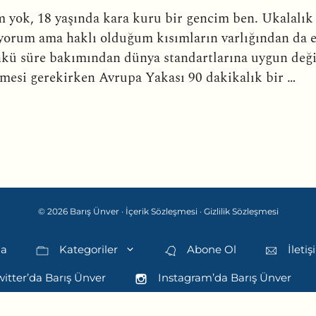
 yok, 18 yaşında kara kuru bir gencim ben. Ukalalık e
iyorum ama haklı olduğum kısımların varlığından da 
 süre bakımından dünya standartlarına uygun değil
mesi gerekirken Avrupa Yakası 90 dakikalık bir …
© 2026 Barış Ünver ·
İçerik Sözleşmesi
·
Gizlilik Sözleşmesi
da
Kategoriler
Abone Ol
İleti
itter’da Barış Ünver
Instagram’da Barış Ünver