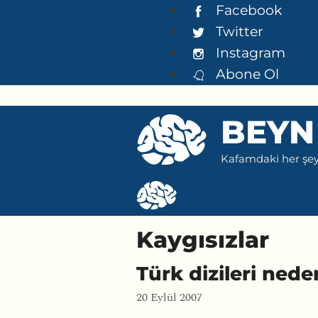
İçeriğe
Facebook
atla
Twitter
Instagram
Abone Ol
BEYN
Kafamdaki her şeyi
Kaygısızlar
Türk dizileri n
20 Eylül 2007