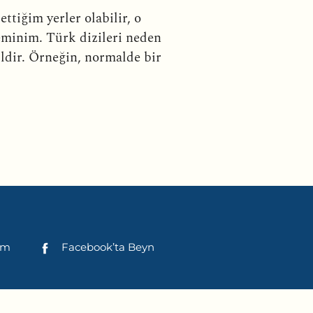
ttiğim yerler olabilir, o
eminim. Türk dizileri neden
dir. Örneğin, normalde bir
şim
Facebook’ta Beyn