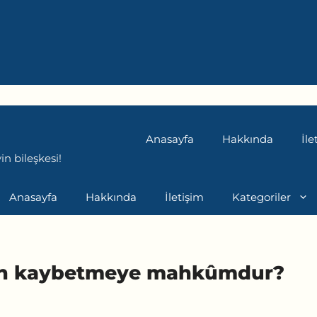
Anasayfa
Hakkında
İle
n bileşkesi!
Anasayfa
Hakkında
İletişim
Kategoriler
eden kaybetmeye mahkûmdur?