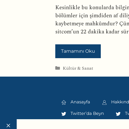
Kesinlikle bu konularda bilgim
bölümler için şimdiden af dil
kaybetmeye mahkûmdur? Çünkü
sitcom’un 22 dakika kadar sür
Tamamını Oku
Kategoriler
Kültür & Sanat
Anasayfa
Hakkın
Twitter’da Beyn
Tw