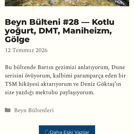
Beyn Bülteni #28 — Kotlu
yoğurt, DMT, Maniheizm,
Gölge
12 Temmuz 2026
Bu bültende Bartın gezimizi anlatıyorum, Dune
serisini övüyorum, kalbimi paramparça eden bir
TSM hikâyesi aktarıyorum ve Deniz Göktaş’ın
size yazdığı mektubu paylaşıyorum.
Kategoriler
Beyn Bültenleri
Daha Eski Yazılar