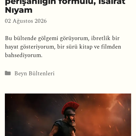
perişanlığın formülü, Isalrat
Nıyam
02 Ağustos 2026
Bu bültende gölgemi görüyorum, ibretlik bir
hayat gösteriyorum, bir sürü kitap ve filmden
bahsediyorum.
Kategoriler
Beyn Bültenleri