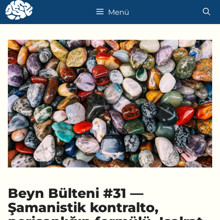
İçeriğe
Menü
atla
Beyn Bülteni #31 —
Şamanistik kontralto,