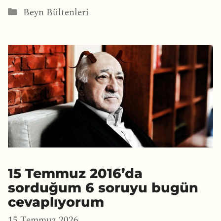
Kategoriler
Beyn Bültenleri
15 Temmuz 2016’da
sorduğum 6 soruyu bugün
cevaplıyorum
15 Temmuz 2026