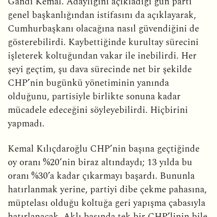
Gandi Kemal. Adaylığını açıkladığı gün parti
genel başkanlığından istifasını da açıklayarak,
Cumhurbaşkanı olacağına nasıl güvendiğini de
gösterebilirdi. Kaybettiğinde kurultay sürecini
işleterek koltuğundan vakar ile inebilirdi. Her
şeyi geçtim, şu dava sürecinde net bir şekilde
CHP’nin bugünkü yönetiminin yanında
olduğunu, partisiyle birlikte sonuna kadar
mücadele edeceğini söyleyebilirdi. Hiçbirini
yapmadı.
Kemal Kılıçdaroğlu CHP’nin başına geçtiğinde
oy oranı %20’nin biraz altındaydı; 13 yılda bu
oranı %30’a kadar çıkarmayı başardı. Bununla
hatırlanmak yerine, partiyi dibe çekme pahasına,
müptelası olduğu koltuğa geri yapışma çabasıyla
hatırlanacak. Aklı başında tek bir CHP’linin bile