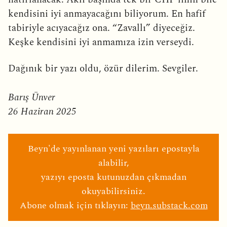
kendisini iyi anmayacağını biliyorum. En hafif
tabiriyle acıyacağız ona. “Zavallı” diyeceğiz.
Keşke kendisini iyi anmamıza izin verseydi.
Dağınık bir yazı oldu, özür dilerim. Sevgiler.
Barış Ünver
26 Haziran 2025
Beyn'de yayınlanan yeni yazıları epostayla
alabilir,
yazıyı eposta kutunuzdan çıkmadan
okuyabilirsiniz.
Abone olmak için tıklayın:
beyn.substack.com