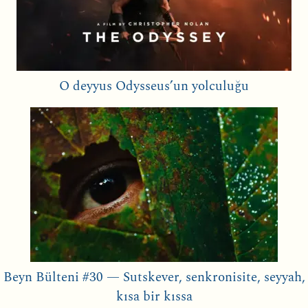
O deyyus Odysseus’un yolculuğu
Beyn Bülteni #30 — Sutskever, senkronisite, seyyah,
kısa bir kıssa