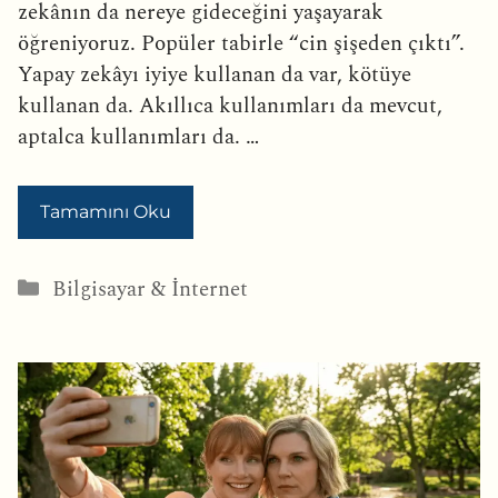
zekânın da nereye gideceğini yaşayarak
öğreniyoruz. Popüler tabirle “cin şişeden çıktı”.
Yapay zekâyı iyiye kullanan da var, kötüye
kullanan da. Akıllıca kullanımları da mevcut,
aptalca kullanımları da. …
Tamamını Oku
Kategoriler
Bilgisayar & İnternet