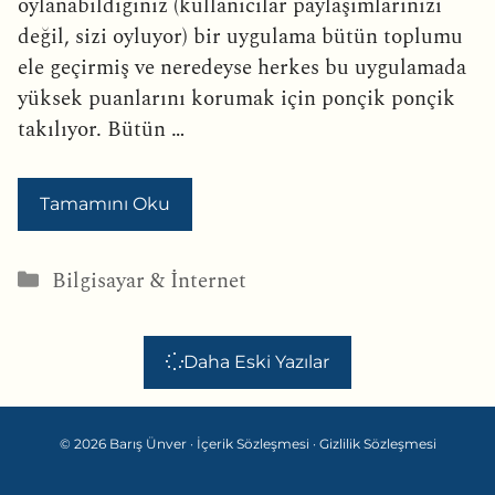
oylanabildiğiniz (kullanıcılar paylaşımlarınızı
değil, sizi oyluyor) bir uygulama bütün toplumu
ele geçirmiş ve neredeyse herkes bu uygulamada
yüksek puanlarını korumak için ponçik ponçik
takılıyor. Bütün …
Tamamını Oku
Kategoriler
Bilgisayar & İnternet
Daha Eski Yazılar
© 2026 Barış Ünver ·
İçerik Sözleşmesi
·
Gizlilik Sözleşmesi