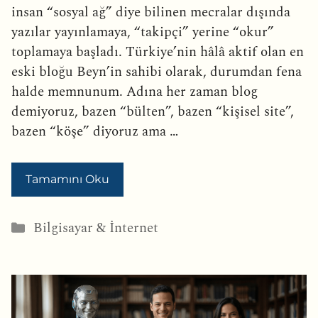
insan “sosyal ağ” diye bilinen mecralar dışında
yazılar yayınlamaya, “takipçi” yerine “okur”
toplamaya başladı. Türkiye’nin hâlâ aktif olan en
eski bloğu Beyn’in sahibi olarak, durumdan fena
halde memnunum. Adına her zaman blog
demiyoruz, bazen “bülten”, bazen “kişisel site”,
bazen “köşe” diyoruz ama …
Tamamını Oku
Kategoriler
Bilgisayar & İnternet