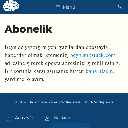
İçeriğe
Menü
atla
Abonelik
Beyn’de yazdığım yeni yazılardan epostayla
haberdar olmak isterseniz,
beyn.substack.com
adresine girerek eposta adresinizi girebilirsiniz.
Bir sorunla karşılaşırsanız lütfen
bana ulaşın
,
yardımcı olayım.
© 2026 Barış Ünver ·
İçerik Sözleşmesi
·
Gizlilik Sözleşmesi
Anasayfa
Hakkında