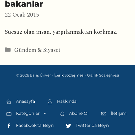
bakanlar
22 Ocak 2015
Suçsuz olan insan, yargılanmaktan korkmaz.
Kategoriler
Gündem & Siyaset
© 2026 Barış Ünver ·
İçerik Sözleşmesi
·
Gizlilik Sözleşmesi
Anasayfa
Hakkında
Kategoriler
Abone Ol
İletişim
Facebook’ta Beyn
Twitter’da Beyn