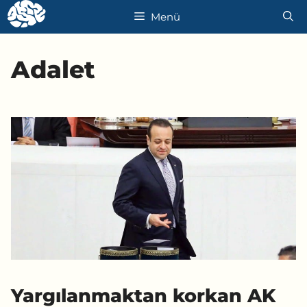
İçeriğe
Menü
atla
Adalet
Yargılanmaktan korkan AK