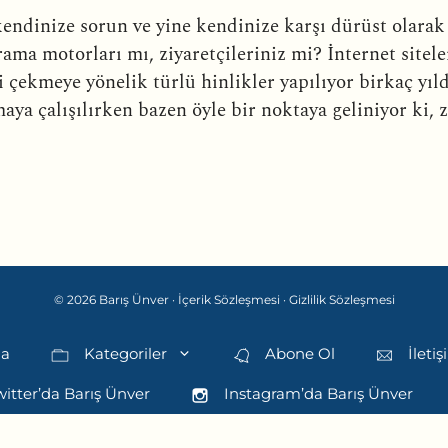
kendinize sorun ve yine kendinize karşı dürüst olarak 
ma motorları mı, ziyaretçileriniz mi? İnternet sitel
i çekmeye yönelik türlü hinlikler yapılıyor birkaç yıl
ya çalışılırken bazen öyle bir noktaya geliniyor ki, z
© 2026 Barış Ünver ·
İçerik Sözleşmesi
·
Gizlilik Sözleşmesi
da
Kategoriler
Abone Ol
İleti
itter’da Barış Ünver
Instagram’da Barış Ünver