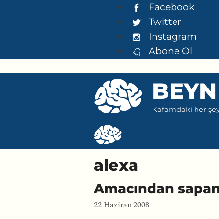
İçeriğe
Facebook
atla
Twitter
Instagram
Abone Ol
BEYN
Kafamdaki her şeyi
alexa
Amacından sapa
22 Haziran 2008