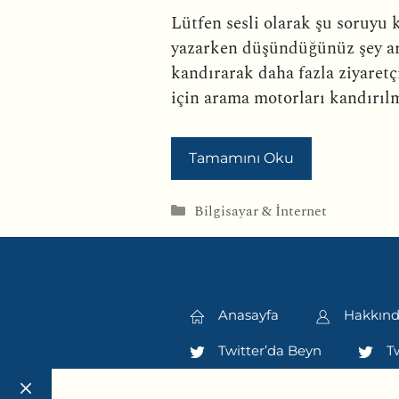
Lütfen sesli olarak şu soruyu 
yazarken düşündüğünüz şey ara
kandırarak daha fazla ziyaretç
için arama motorları kandırılma
Tamamını Oku
Kategoriler
Bilgisayar & İnternet
Anasayfa
Hakkın
Twitter’da Beyn
Tw