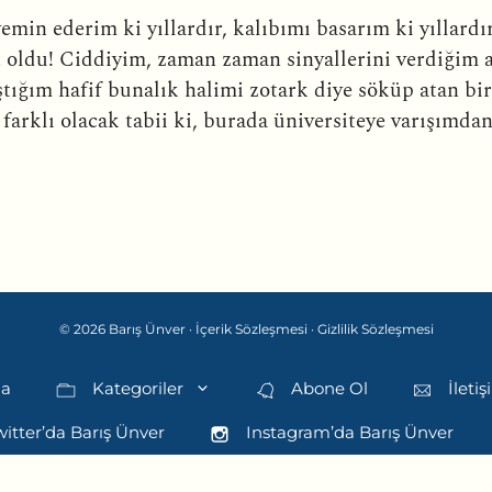
 yemin ederim ki yıllardır, kalıbımı basarım ki yıllard
n oldu! Ciddiyim, zaman zaman sinyallerini verdiğim 
ıştığım hafif bunalık halimi zotark diye söküp atan 
 farklı olacak tabii ki, burada üniversiteye varışımda
© 2026 Barış Ünver ·
İçerik Sözleşmesi
·
Gizlilik Sözleşmesi
da
Kategoriler
Abone Ol
İleti
itter’da Barış Ünver
Instagram’da Barış Ünver