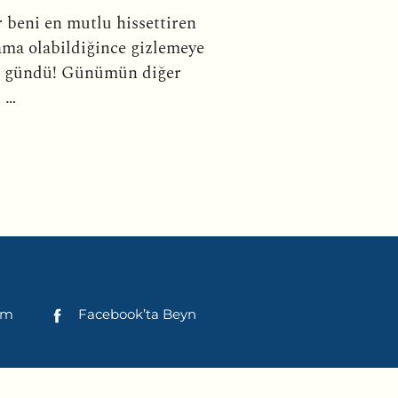
ır beni en mutlu hissettiren
ama olabildiğince gizlemeye
bir gündü! Günümün diğer
n …
şim
Facebook’ta Beyn