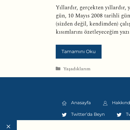
Yıllardır, gerçekten yıllardır,
gün, 10 Mayıs 2008 tarihli gü
(sizden değil, kendimden) çal
kısımlarını özetleyeceğim yazı
Tamamını Oku
Kategoriler
Yaşadıklarım
Anasayfa
Hakkın
Twitter’da Beyn
Tw