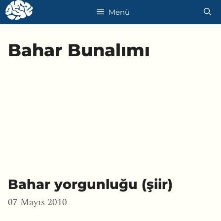
İçeriğe
Menü
atla
Bahar Bunalımı
Bahar yorgunluğu (şiir)
07 Mayıs 2010