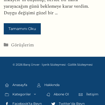
yarayacağım günü beklemeye karar verdim.
Duygu değişimi güzel bir …
Tamamını Oku
Kategoriler
Görüşlerim
© 2026 Barış Ünver ·
İçerik Sözleşmesi
·
Gizlilik Sözleşmesi
Anasayfa
Hakkında
Kategoriler
Abone Ol
İletişim
Facebook’ta Beyn
Twitter’da Beyn