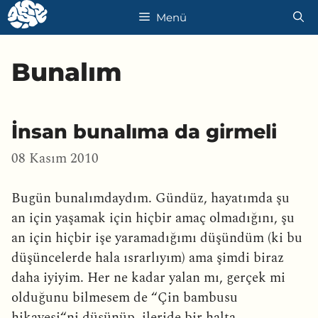
İçeriğe
Menü
atla
Bunalım
İnsan bunalıma da girmeli
08 Kasım 2010
Bugün bunalımdaydım. Gündüz, hayatımda şu
an için yaşamak için hiçbir amaç olmadığını, şu
an için hiçbir işe yaramadığımı düşündüm (ki bu
düşüncelerde hala ısrarlıyım) ama şimdi biraz
daha iyiyim. Her ne kadar yalan mı, gerçek mi
olduğunu bilmesem de “Çin bambusu
hikayesi“ni düşünüp, ileride bir halta