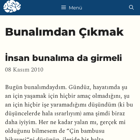
İçeriğe
Menü
atla
Bunalımdan Çıkmak
İnsan bunalıma da girmeli
08 Kasım 2010
Bugün bunalımdaydım. Gündüz, hayatımda şu
an için yaşamak için hiçbir amaç olmadığını, şu
an için hiçbir işe yaramadığımı düşündüm (ki bu
düşüncelerde hala ısrarlıyım) ama şimdi biraz
daha iyiyim. Her ne kadar yalan mı, gerçek mi
olduğunu bilmesem de “Çin bambusu
hikayesi“ni düşünüp, ileride bir halta