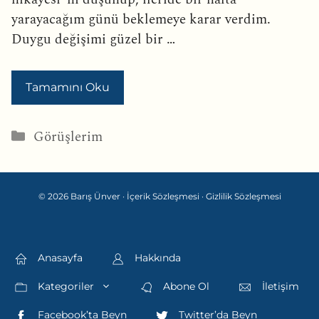
yarayacağım günü beklemeye karar verdim.
Duygu değişimi güzel bir …
Tamamını Oku
Kategoriler
Görüşlerim
© 2026 Barış Ünver ·
İçerik Sözleşmesi
·
Gizlilik Sözleşmesi
Anasayfa
Hakkında
Kategoriler
Abone Ol
İletişim
Facebook’ta Beyn
Twitter’da Beyn