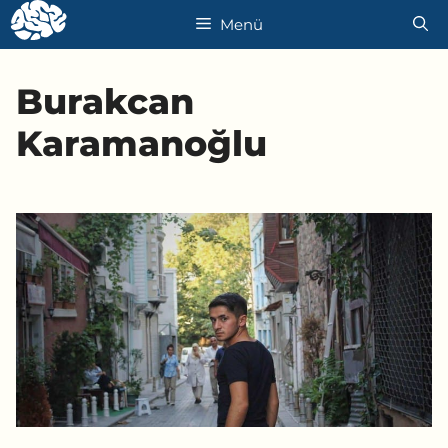
İçeriğe
Menü
atla
Burakcan
Karamanoğlu