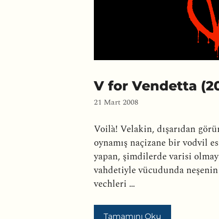
V for Vendetta (2
21 Mart 2008
Voilà! Velakin, dışarıdan görü
oynamış naçizane bir vodvil es
yapan, şimdilerde varisi olmay
vahdetiyle vücudunda neşenin v
vechleri …
Tamamını Oku