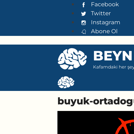
İçeriğe
Facebook
atla
Twitter
Instagram
Abone Ol
BEYN
Kafamdaki her şeyi
buyuk-ortadog