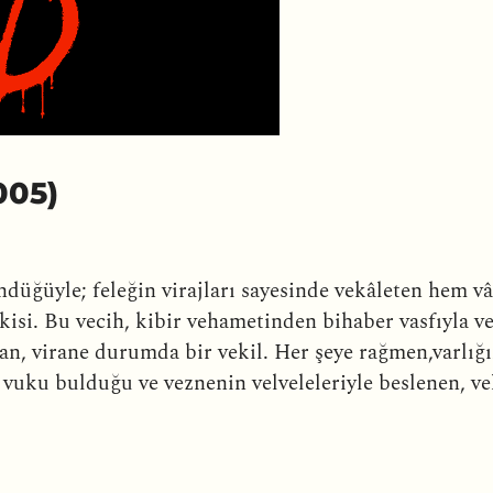
005)
ndüğüyle; feleğin virajları sayesinde vekâleten hem v
kisi. Bu vecih, kibir vehametinden bihaber vasfıyla ve
an, virane durumda bir vekil. Her şeye rağmen,varlığ
uku bulduğu ve veznenin velveleleriyle beslenen, vel