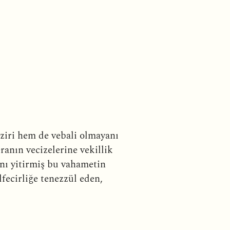
âziri hem de vebali olmayanı
ranın vecizelerine vekillik
ını yitirmiş bu vahametin
fecirliğe tenezzül eden,