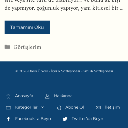
site veya site türü de olabiliyor… Ve bunu az kişi
de yapmıyor, çoğunluk yapıyor, yani kitlesel bir …
Tamamını Oku
Kategoriler
Görüşlerim
© 2026 Barış Ünver ·
İçerik Sözleşmesi
·
Gizlilik Sözleşmesi
Anasayfa
Hakkında
Kategoriler
Abone Ol
İletişim
Facebook’ta Beyn
Twitter’da Beyn