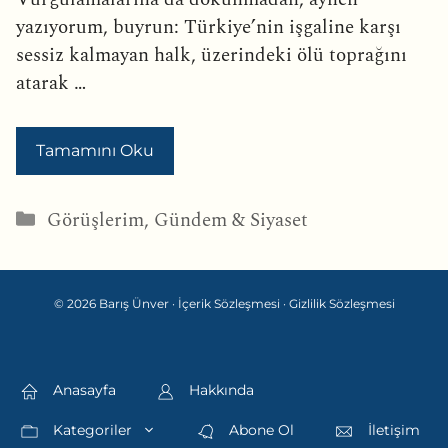
yazıyorum, buyrun: Türkiye’nin işgaline karşı
sessiz kalmayan halk, üzerindeki ölü toprağını
atarak …
Tamamını Oku
Kategoriler
Görüşlerim
,
Gündem & Siyaset
© 2026 Barış Ünver ·
İçerik Sözleşmesi
·
Gizlilik Sözleşmesi
Anasayfa
Hakkında
Kategoriler
Abone Ol
İletişim