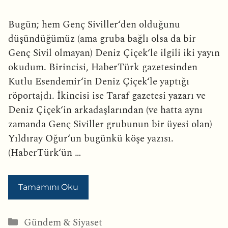
Bugün; hem Genç Siviller‘den olduğunu
düşündüğümüz (ama gruba bağlı olsa da bir
Genç Sivil olmayan) Deniz Çiçek‘le ilgili iki yayın
okudum. Birincisi, HaberTürk gazetesinden
Kutlu Esendemir‘in Deniz Çiçek‘le yaptığı
röportajdı. İkincisi ise Taraf gazetesi yazarı ve
Deniz Çiçek‘in arkadaşlarından (ve hatta aynı
zamanda Genç Siviller grubunun bir üyesi olan)
Yıldıray Oğur‘un bugünkü köşe yazısı.
(HaberTürk‘ün …
Tamamını Oku
Kategoriler
Gündem & Siyaset