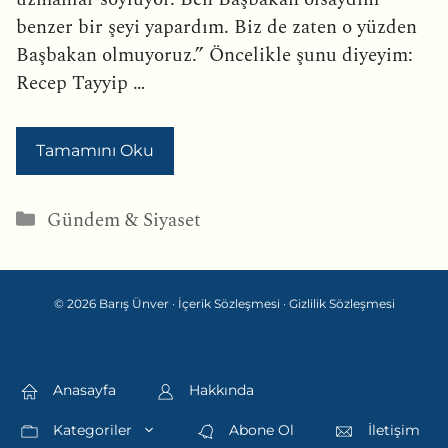
benzer bir şeyi yapardım. Biz de zaten o yüzden
Başbakan olmuyoruz.” Öncelikle şunu diyeyim:
Recep Tayyip …
Tamamını Oku
Kategoriler
Gündem & Siyaset
© 2026 Barış Ünver ·
İçerik Sözleşmesi
·
Gizlilik Sözleşmesi
Anasayfa
Hakkında
Kategoriler
Abone Ol
İletişim