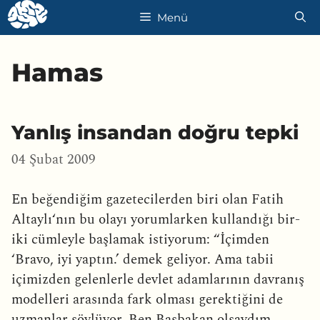
İçeriğe
Menü
atla
Hamas
Yanlış insandan doğru tepki
04 Şubat 2009
En beğendiğim gazetecilerden biri olan Fatih
Altaylı‘nın bu olayı yorumlarken kullandığı bir-
iki cümleyle başlamak istiyorum: “İçimden
‘Bravo, iyi yaptın.’ demek geliyor. Ama tabii
içimizden gelenlerle devlet adamlarının davranış
modelleri arasında fark olması gerektiğini de
uzmanlar söylüyor. Ben Başbakan olsaydım