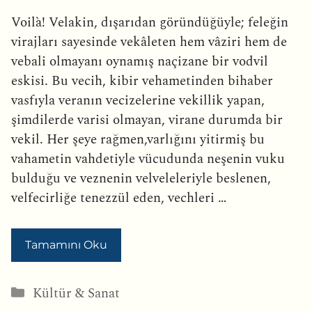
Voilà! Velakin, dışarıdan göründüğüyle; feleğin
virajları sayesinde vekâleten hem vâziri hem de
vebali olmayanı oynamış naçizane bir vodvil
eskisi. Bu vecih, kibir vehametinden bihaber
vasfıyla veranın vecizelerine vekillik yapan,
şimdilerde varisi olmayan, virane durumda bir
vekil. Her şeye rağmen,varlığını yitirmiş bu
vahametin vahdetiyle vücudunda neşenin vuku
bulduğu ve veznenin velveleleriyle beslenen,
velfecirliğe tenezzül eden, vechleri …
Tamamını Oku
Kategoriler
Kültür & Sanat