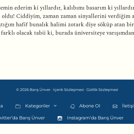
 yemin ederim ki yıllardır, kalıbımı basarım ki yıllard
n oldu! Ciddiyim, zaman zaman sinyallerini verdiğim 
ıştığım hafif bunalık halimi zotark diye söküp atan 
 farklı olacak tabii ki, burada üniversiteye varışımda
© 2026 Barış Ünver ·
İçerik Sözleşmesi
·
Gizlilik Sözleşmesi
da
Kategoriler
Abone Ol
İleti
itter’da Barış Ünver
Instagram’da Barış Ünver