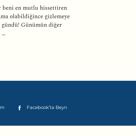
ır beni en mutlu hissettiren
ama olabildiğince gizlemeye
bir gündü! Günümün diğer
n …
şim
Facebook’ta Beyn