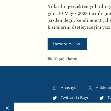
Yıllardır, gerçekten yıllardır,
gün, 10 Mayıs 2008 tarihli gü
(sizden değil, kendimden) çal
kısımlarını özetleyeceğim yazı
Tamamını Oku
Kategoriler
Yaşadıklarım
Anasayfa
Hakkın
Twitter’da Beyn
Tw