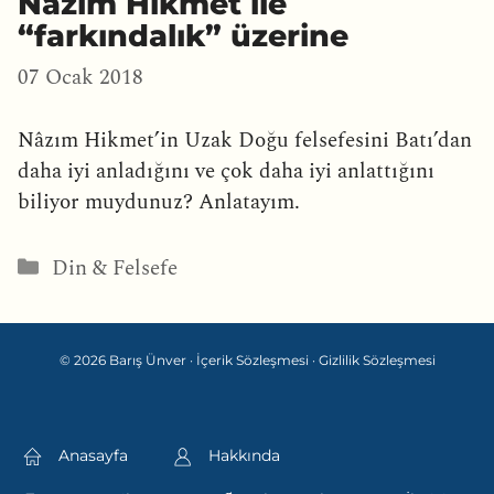
Nâzım Hikmet ile
“farkındalık” üzerine
07 Ocak 2018
Nâzım Hikmet’in Uzak Doğu felsefesini Batı’dan
daha iyi anladığını ve çok daha iyi anlattığını
biliyor muydunuz? Anlatayım.
Kategoriler
Din & Felsefe
© 2026 Barış Ünver ·
İçerik Sözleşmesi
·
Gizlilik Sözleşmesi
Anasayfa
Hakkında