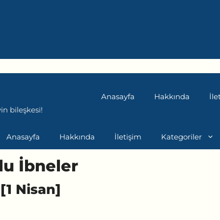
Anasayfa
Hakkında
İle
n bileşkesi!
Anasayfa
Hakkında
İletişim
Kategoriler
lu İbneler
[1 Nisan]