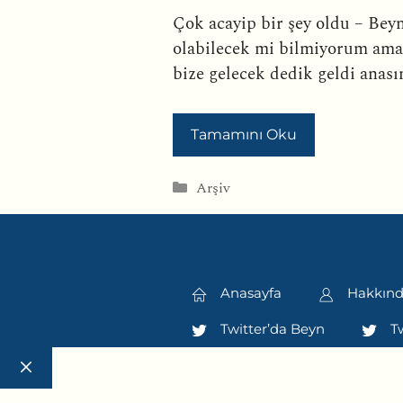
Çok acayip bir şey oldu – Beyn
olabilecek mi bilmiyorum ama 
bize gelecek dedik geldi anası
Tamamını Oku
Kategoriler
Arşiv
Anasayfa
Hakkın
Twitter’da Beyn
Tw
Close