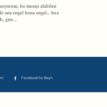
azıyorum, bu mesajı alabilen
le ona engel buna engel… Sıra
dı, gün …
şim
Facebook’ta Beyn