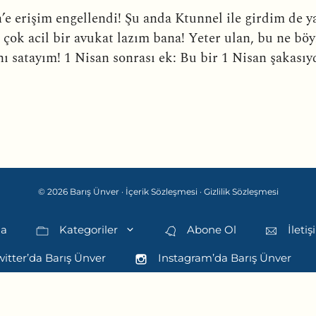
’e erişim engellendi! Şu anda Ktunnel ile girdim de y
çok acil bir avukat lazım bana! Yeter ulan, bu ne böy
nı satayım! 1 Nisan sonrası ek: Bu bir 1 Nisan şakasıy
© 2026 Barış Ünver ·
İçerik Sözleşmesi
·
Gizlilik Sözleşmesi
da
Kategoriler
Abone Ol
İleti
itter’da Barış Ünver
Instagram’da Barış Ünver