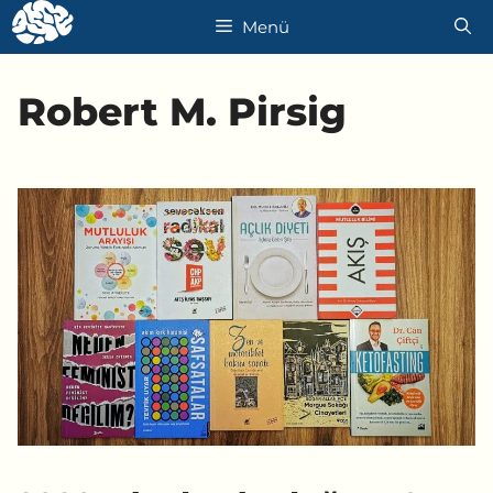
İçeriğe
Menü
atla
Robert M. Pirsig