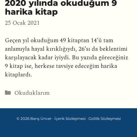
2020 yılında okuduğum 9
harika kitap
25 Ocak 2021
Geçen yıl okuduğum 49 kitaptan 14’ü tam
anlamıyla hayal kırıklığıydı, 26’sı da beklentimi
karşılayacak kadar iyiydi. Bu yazıda göreceğiniz
9 kitap ise, herkese tavsiye edeceğim harika
kitaplardı.
Kategoriler
Okuduklarım
© 2026 Barış Ünver ·
İçerik Sözleşmesi
·
Gizlilik Sözleşmesi