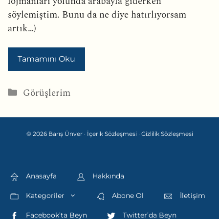
lojmanları yolunda arabayla giderken
söylemiştim. Bunu da ne diye hatırlıyorsam
artık…)
Tamamını Oku
Kategoriler
Görüşlerim
© 2026 Barış Ünver ·
İçerik Sözleşmesi
·
Gizlilik Sözleşmesi
Anasayfa
Hakkında
Kategoriler
Abone Ol
İletişim
Facebook’ta Beyn
Twitter’da Beyn