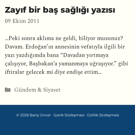
Zayıf bir baş sağlığı yazısı
09 Ekim 2011
…Peki sonra aklıma ne geldi, biliyor musunuz?
Davam. Erdoğan’ın annesinin vefatıyla ilgili bir
yazı yazdığımda bana “Davadan yırtmaya
çalışıyor, Başbakan’a yamanmaya uğraşıyor.” gibi
iftiralar gelecek mi diye endişe ettim…
Kategoriler
Gündem & Siyaset
© 2026 Barış Ünver ·
İçerik Sözleşmesi
·
Gizlilik Sözleşmesi