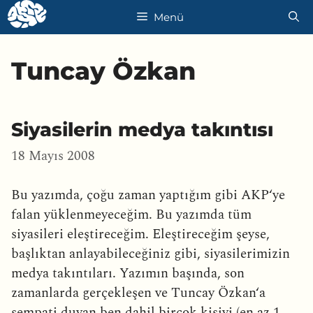
İçeriğe
Menü
atla
Tuncay Özkan
Siyasilerin medya takıntısı
18 Mayıs 2008
Bu yazımda, çoğu zaman yaptığım gibi AKP‘ye
falan yüklenmeyeceğim. Bu yazımda tüm
siyasileri eleştireceğim. Eleştireceğim şeyse,
başlıktan anlayabileceğiniz gibi, siyasilerimizin
medya takıntıları. Yazımın başında, son
zamanlarda gerçekleşen ve Tuncay Özkan‘a
sempati duyan ben dahil birçok kişiyi (en az 1