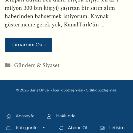
milyon 300 bin kişiyi) şaşırtan bir satın alım
haberinden bahsetmek istiyorum. Kaynak
göstermeme gerek yok, KanalTürk‘ün …
Tamamını Oku
Kategoriler
Gündem & Siyaset
© 2026 Barış Ünver ·
İçerik Sözleşmesi
·
Gizlilik Sözleşmesi
Anasayfa
Hakkında
Kategoriler
Abone Ol
İletişim