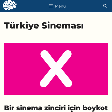
İçeriğe
Menü
atla
Türkiye Sineması
Bir sinema zinciri için boykot