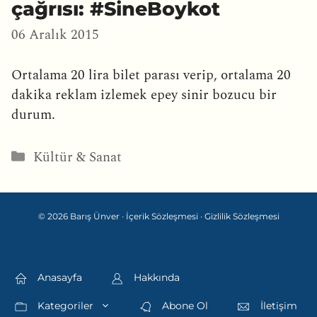
çağrısı: #SineBoykot
06 Aralık 2015
Ortalama 20 lira bilet parası verip, ortalama 20
dakika reklam izlemek epey sinir bozucu bir
durum.
Kategoriler
Kültür & Sanat
© 2026 Barış Ünver ·
İçerik Sözleşmesi
·
Gizlilik Sözleşmesi
Anasayfa
Hakkında
Kategoriler
Abone Ol
İletişim