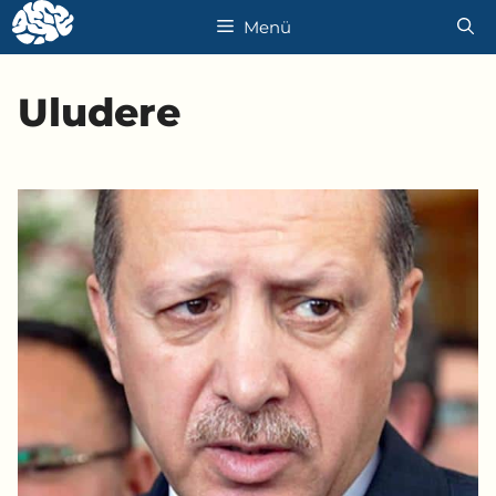
İçeriğe
Menü
atla
Uludere