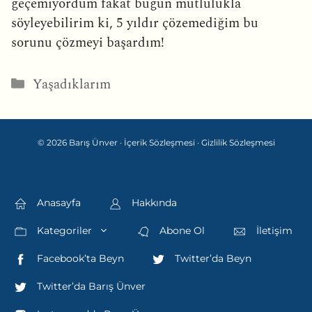
geçemiyordum fakat bugün mutlulukla
söyleyebilirim ki, 5 yıldır çözemediğim bu
sorunu çözmeyi başardım!
Kategoriler
Yaşadıklarım
© 2026 Barış Ünver ·
İçerik Sözleşmesi
·
Gizlilik Sözleşmesi
Anasayfa
Hakkında
Kategoriler
Abone Ol
İletişim
Facebook’ta Beyn
Twitter’da Beyn
Twitter’da Barış Ünver