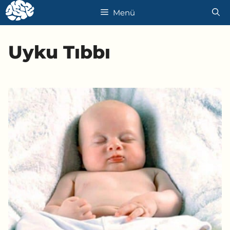
İçeriğe
Menü
atla
Uyku Tıbbı