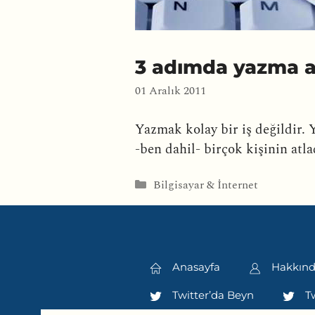
3 adımda yazma alı
01 Aralık 2011
Yazmak kolay bir iş değildir. Y
-ben dahil- birçok kişinin atla
Kategoriler
Bilgisayar & İnternet
Anasayfa
Hakkın
Twitter’da Beyn
Tw