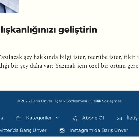
şkanlığınızı geliştirin
azılacak şey hakkında bilgi ister, tecrübe ister, fikir
dığı bir şey daha var: Yazmak için özel bir ortam gere
© 2026 Barış Ünver ·
İçerik Sözleşmesi
·
Gizlilik Sözleşmesi
da
Kategoriler
Abone Ol
İleti
itter’da Barış Ünver
Instagram’da Barış Ünver