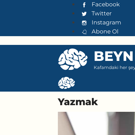
İçeriğe
Facebook
atla
Twitter
Instagram
Abone Ol
BEYN
Kafamdaki her şeyi
Yazmak