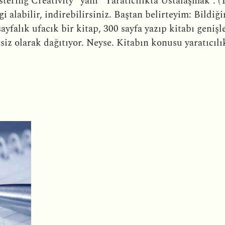
ering Creativity” yani “Yaratıcılıkta Ustalaşmak”. (
i alabilir, indirebilirsiniz. Baştan belirteyim: Bildiğ
sayfalık ufacık bir kitap, 300 sayfa yazıp kitabı geniş
iz olarak dağıtıyor. Neyse. Kitabın konusu yaratıcıl