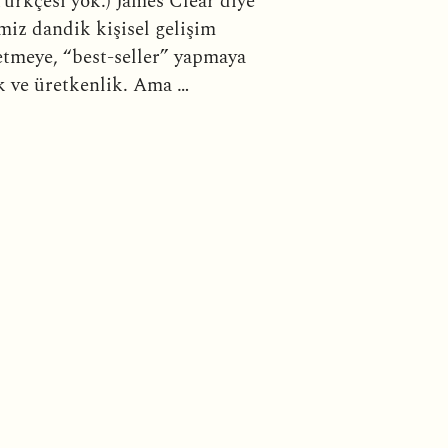
Türkçesi yok.) James Clear diye
imiz dandik kişisel gelişim
letmeye, “best-seller” yapmaya
ık ve üretkenlik. Ama …