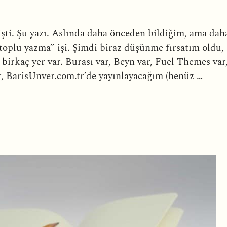
şti. Şu yazı. Aslında daha önceden bildiğim, ama dah
oplu yazma” işi. Şimdi biraz düşünme fırsatım oldu,
m birkaç yer var. Burası var, Beyn var, Fuel Themes v
r, BarisUnver.com.tr’de yayınlayacağım (henüz …