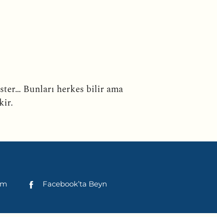
 ister… Bunları herkes bilir ama
kir.
şim
Facebook’ta Beyn