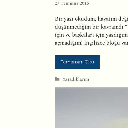
27 Temmuz 2016
Bir yazı okudum, hayatım deği
düşünmediğim bir kavramdı “t
için ve başkaları için yazdığı
açmadığım) İngilizce bloğu va
Tamamını Oku
Kategoriler
Yaşadıklarım