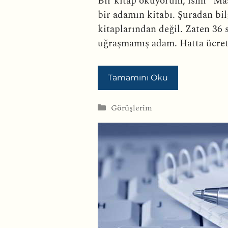
Bir kitap okuyorum, ismi “Mast
bir adamın kitabı. Şuradan bilg
kitaplarından değil. Zaten 36 
uğraşmamış adam. Hatta ücrets
Tamamını Oku
Kategoriler
Görüşlerim