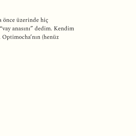
a önce üzerinde hiç
 “vay anasını” dedim. Kendim
ar, Optimocha’nın (henüz