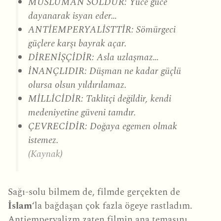
MÜSLÜMAN SOLDUR: Yüce güce
dayanarak isyan eder…
ANTİEMPERYALİSTTİR: Sömürgeci
güçlere karşı bayrak açar.
DİRENİŞÇİDİR: Asla uzlaşmaz…
İNANÇLIDIR: Düşman ne kadar güçlü
olursa olsun yıldırılamaz.
MİLLİCİDİR: Taklitçi değildir, kendi
medeniyetine güveni tamdır.
ÇEVRECİDİR: Doğaya egemen olmak
istemez.
(
Kaynak
)
Sağı-solu bilmem de, filmde gerçekten de
İslam
‘la bağdaşan çok fazla ögeye rastladım.
Antiemperyalizm zaten filmin ana temasını