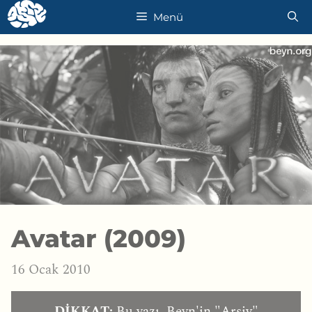
İçeriğe
Menü
atla
Avatar (2009)
16 Ocak 2010
DİKKAT:
Bu yazı, Beyn'in "Arşiv"