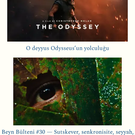
O deyyus Odysseus’un yolculuğu
Beyn Bülteni #30 — Sutskever, senkronisite, seyyah,