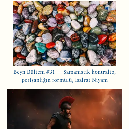
Beyn Bülteni #31 — Şamanistik kontralto,
perişanlığın formülü, Isalrat Nıyam