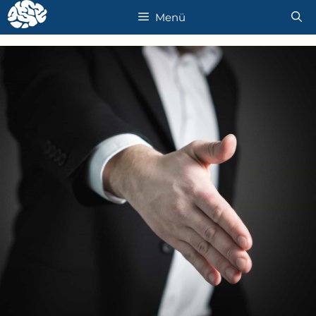
İçeriğe
Menü
atla