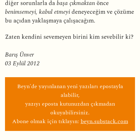
diğer sorunlarla da
başa çıkmaktan
önce
benimsemeyi, kabul etmeyi
deneyeceğim ve çözüme
bu açıdan yaklaşmaya çalışacağım.
Zaten kendini sevemeyen birini kim sevebilir ki?
Barış Ünver
03 Eylül 2012
Beyn'de yayınlanan yeni yazıları epostayla
alabilir,
yazıyı eposta kutunuzdan çıkmadan
okuyabilirsiniz.
Abone olmak için tıklayın:
beyn.substack.com