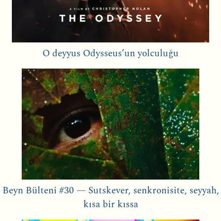
O deyyus Odysseus’un yolculuğu
Beyn Bülteni #30 — Sutskever, senkronisite, seyyah,
kısa bir kıssa