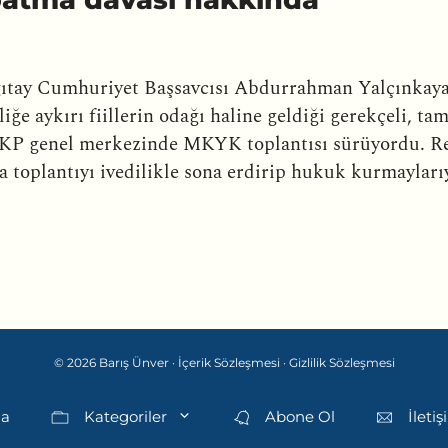
gıtay Cumhuriyet Başsavcısı Abdurrahman Yalçınkay
iğe aykırı fiillerin odağı haline geldiği gerekçeli, t
a AKP genel merkezinde MKYK toplantısı sürüyordu. R
ca toplantıyı ivedilikle sona erdirip hukuk kurmayları
© 2026 Barış Ünver ·
İçerik Sözleşmesi
·
Gizlilik Sözleşmesi
da
Kategoriler
Abone Ol
İleti