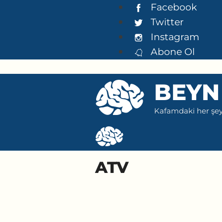
İçeriğe
Facebook
atla
Twitter
Instagram
Abone Ol
BEYN
Kafamdaki her şeyi
ATV