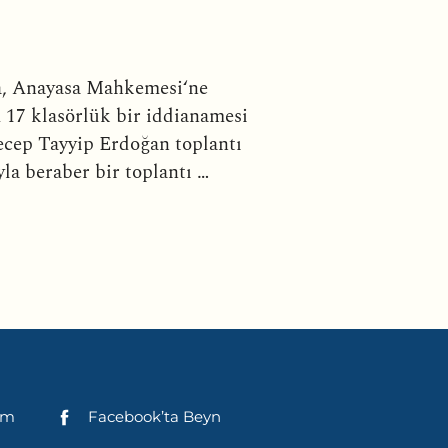
a, Anayasa Mahkemesi‘ne
am 17 klasörlük bir iddianamesi
ecep Tayyip Erdoğan toplantı
yla beraber bir toplantı …
şim
Facebook’ta Beyn