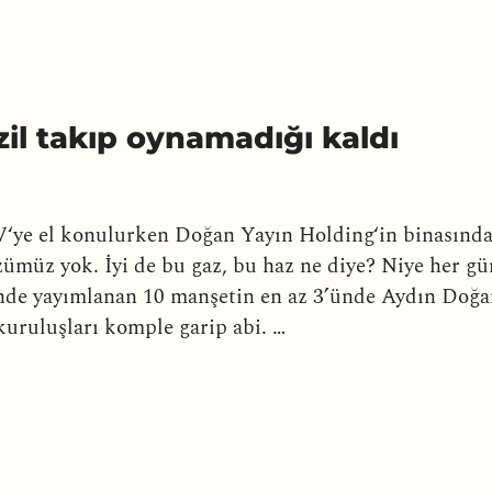
zil takıp oynamadığı kaldı
‘ye el konulurken Doğan Yayın Holding‘in binasında
sözümüz yok. İyi de bu gaz, bu haz ne diye? Niye h
nde yayımlanan 10 manşetin en az 3’ünde Aydın Doğan‘
uruluşları komple garip abi. …