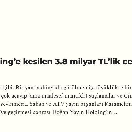
ng’e kesilen 3.8 milyar TL’lik 
r gibi. Bir yanda dünyada görülmemiş büyüklükte bir 
 çok acayip (ama maalesef mantıklı) suçlamalar ve C
ğa sevinmesi… Sabah ve ATV yayın organları Karameh
ye geçirmesi sonrası Doğan Yayın Holding‘in …