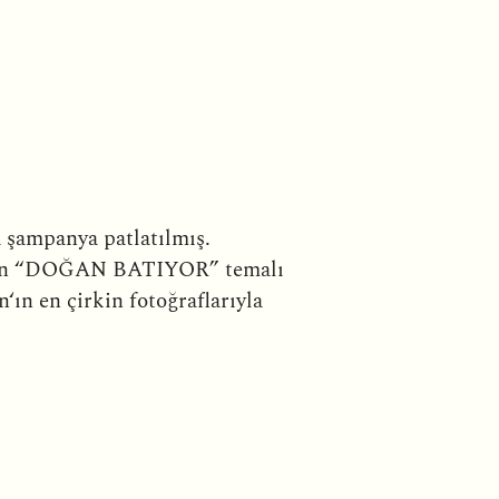
 şampanya patlatılmış.
er gün “DOĞAN BATIYOR” temalı
ın en çirkin fotoğraflarıyla