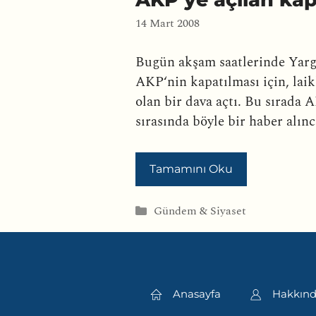
14 Mart 2008
Bugün akşam saatlerinde Yar
AKP‘nin kapatılması için, laikl
olan bir dava açtı. Bu sırad
sırasında böyle bir haber alın
Tamamını Oku
Kategoriler
Gündem & Siyaset
Anasayfa
Hakkın