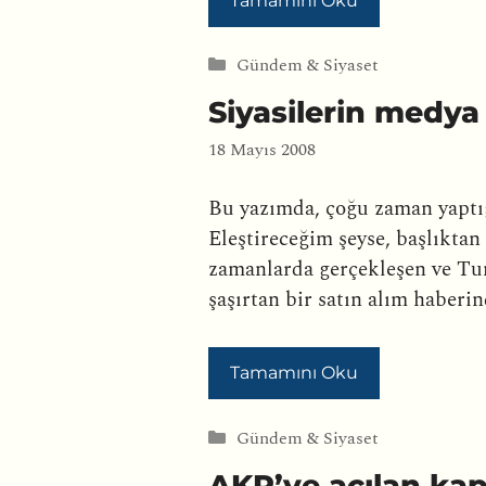
Tamamını Oku
Kategoriler
Gündem & Siyaset
Siyasilerin medya 
18 Mayıs 2008
Bu yazımda, çoğu zaman yaptığ
Eleştireceğim şeyse, başlıktan
zamanlarda gerçekleşen ve Tun
şaşırtan bir satın alım habe
Tamamını Oku
Kategoriler
Gündem & Siyaset
AKP’ye açılan ka