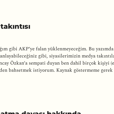
takıntısı
ım gibi AKP‘ye falan yüklenmeyeceğim. Bu yazımda t
 anlayabileceğiniz gibi, siyasilerimizin medya takıntıl
cay Özkan‘a sempati duyan ben dahil birçok kişiyi (en
rinden bahsetmek istiyorum. Kaynak göstermeme gerek
patma davası hakkında