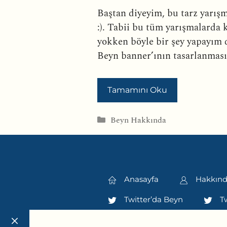
Baştan diyeyim, bu tarz yarış
:). Tabii bu tüm yarışmalarda 
yokken böyle bir şey yapayım 
Beyn banner’ının tasarlanmasın
Tamamını Oku
Kategoriler
Beyn Hakkında
Anasayfa
Hakkın
Twitter’da Beyn
Tw