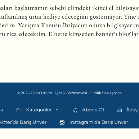
maları başlatmamın sebebi elimdeki ikinci el bilgisa
kullanılmış ürün hediye edeceğimi göstermiyor. Yine 
dedim. Yarışma Konusu İhtiyacım olursa bilgisayarım
ı rica edecektim. Elbette kimseden banner’ı blog’lar
© 2026 Barış Ünver ·
İçerik Sözleşmesi
·
Gizlilik Sözleşmesi
da
Kategoriler
Abone Ol
İleti
itter’da Barış Ünver
Instagram’da Barış Ünver