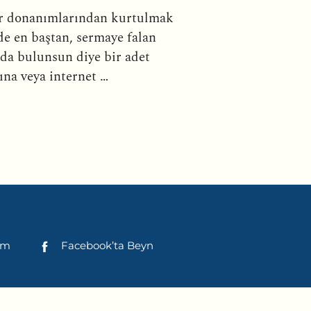
yar donanımlarından kurtulmak
de en baştan, sermaye falan
da bulunsun diye bir adet
ına veya internet …
şim
Facebook’ta Beyn