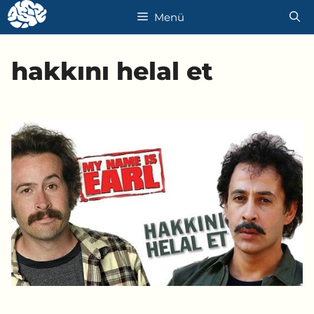
İçeriğe
Menü
atla
hakkını helal et