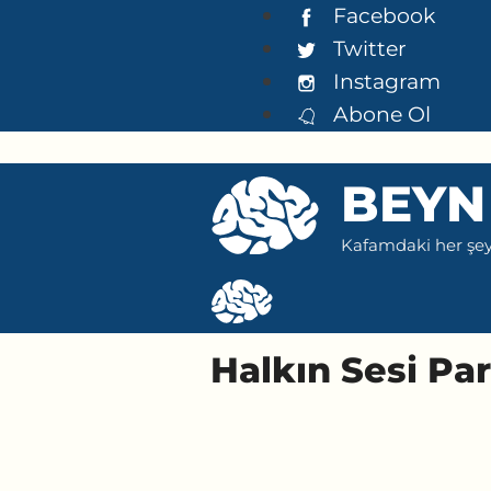
İçeriğe
Facebook
atla
Twitter
Instagram
Abone Ol
BEYN
Kafamdaki her şeyi
Halkın Sesi Par