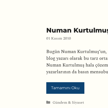
Numan Kurtulmuş’u
01 Kasım 2010
Bugün Numan Kurtulmuş‘un, yeni
blog yazarı olarak bu tarz orta
Numan Kurtulmuş hala çözeme
yazarlarının da basın mensub
Tamamını Oku
Kategoriler
Gündem & Siyaset