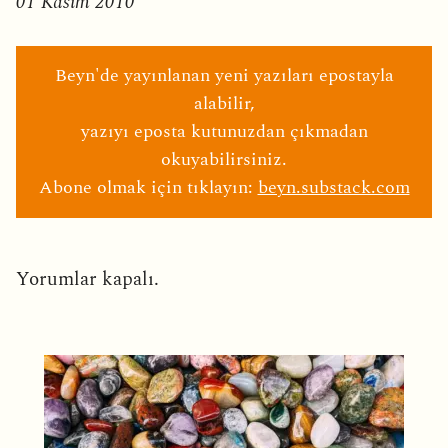
01 Kasım 2010
Beyn'de yayınlanan yeni yazıları epostayla
alabilir,
yazıyı eposta kutunuzdan çıkmadan
okuyabilirsiniz.
Abone olmak için tıklayın:
beyn.substack.com
Yorumlar kapalı.