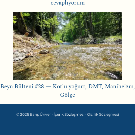
cevaplıyorum
Beyn Bülteni #28 — Kotlu yoğurt, DMT, Maniheizm,
Gölge
© 2026 Barış Ünver ·
İçerik Sözleşmesi
·
Gizlilik Sözleşmesi