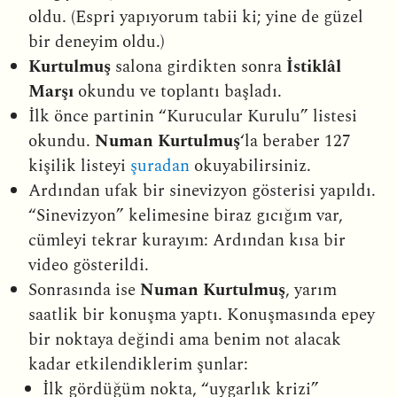
oldu. (Espri yapıyorum tabii ki; yine de güzel
bir deneyim oldu.)
Kurtulmuş
salona girdikten sonra
İstiklâl
Marşı
okundu ve toplantı başladı.
İlk önce partinin “Kurucular Kurulu” listesi
okundu.
Numan Kurtulmuş
‘la beraber 127
kişilik listeyi
şuradan
okuyabilirsiniz.
Ardından ufak bir sinevizyon gösterisi yapıldı.
“Sinevizyon” kelimesine biraz gıcığım var,
cümleyi tekrar kurayım: Ardından kısa bir
video gösterildi.
Sonrasında ise
Numan Kurtulmuş
, yarım
saatlik bir konuşma yaptı. Konuşmasında epey
bir noktaya değindi ama benim not alacak
kadar etkilendiklerim şunlar:
İlk gördüğüm nokta, “uygarlık krizi”