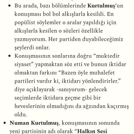
Bu arada, bazı bölümlerinde
Kurtulmuş
‘un
konuşması bol bol alkışlarla kesildi. En
popülist söylemler o aralar yapıldığı için
alkışlarla kesilen o sözleri özellikle
yazmıyorum. Her partiden duyabileceğimiz
şeylerdi onlar.
Konuşmasının sonlarına doğru “muktedir
siyaset” yapmaktan söz etti ve bunun iktidar
olmaktan farkını “Bazen öyle muhalefet
partileri vardır ki, iktidarı yönlendirirler.”
diye açıklayarak -sanıyorum- gelecek
seçimlerde iktidara geçme gibi bir
heveslerinin olmadığını da ağzından kaçırmış
oldu.
Numan Kurtulmuş
, konuşmasının sonunda
yeni partisinin adı olarak “
Halkın Sesi