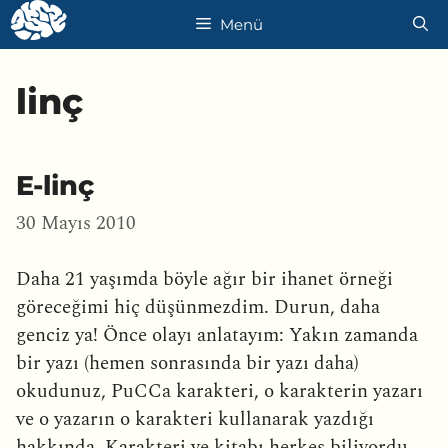
İçeriğe
Menü
atla
linç
E-linç
30 Mayıs 2010
Daha 21 yaşımda böyle ağır bir ihanet örneği
göreceğimi hiç düşünmezdim. Durun, daha
genciz ya! Önce olayı anlatayım: Yakın zamanda
bir yazı (hemen sonrasında bir yazı daha)
okudunuz, PuCCa karakteri, o karakterin yazarı
ve o yazarın o karakteri kullanarak yazdığı
hakkında. Karakteri ve kitabı herkes biliyordu