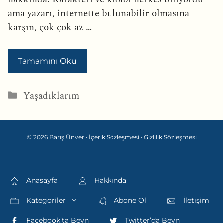
ama yazarı, internette bulunabilir olmasına
karşın, çok çok az …
Tamamını Oku
Kategoriler
Yaşadıklarım
© 2026 Barış Ünver ·
İçerik Sözleşmesi
·
Gizlilik Sözleşmesi
Anasayfa
Hakkında
Kategoriler
Abone Ol
İletişim
Facebook’ta Beyn
Twitter’da Beyn