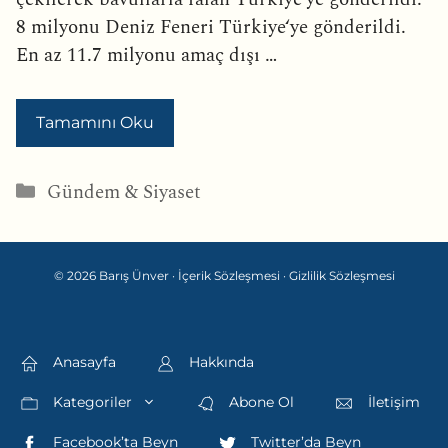
8 milyonu Deniz Feneri Türkiye‘ye gönderildi.
En az 11.7 milyonu amaç dışı …
Tamamını Oku
Kategoriler
Gündem & Siyaset
© 2026 Barış Ünver ·
İçerik Sözleşmesi
·
Gizlilik Sözleşmesi
Anasayfa
Hakkında
Kategoriler
Abone Ol
İletişim
Facebook’ta Beyn
Twitter’da Beyn