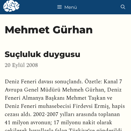
İçeriğe
Menü
atla
Mehmet Gürhan
Suçluluk duygusu
20 Eylül 2008
Deniz Feneri davası sonuçlandı. Özetle: Kanal 7
Avrupa Genel Müdürü Mehmeh Gürhan, Deniz
Feneri Almanya Başkanı Mehmet Taşkan ve
Deniz Feneri muhasebecisi Firdevsi Ermiş, hapis
cezası aldı. 2002-2007 yılları arasında toplanan
41 milyon avronun; 17 milyonu nakit olarak
çekilerek bavullarla falan Türkiye‘ye gönderildi.