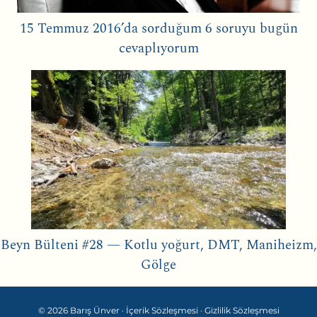
15 Temmuz 2016’da sorduğum 6 soruyu bugün
cevaplıyorum
Beyn Bülteni #28 — Kotlu yoğurt, DMT, Maniheizm,
Gölge
© 2026 Barış Ünver ·
İçerik Sözleşmesi
·
Gizlilik Sözleşmesi