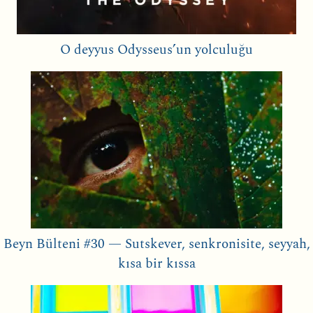
O deyyus Odysseus’un yolculuğu
Beyn Bülteni #30 — Sutskever, senkronisite, seyyah,
kısa bir kıssa