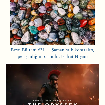
Beyn Bülteni #31 — Şamanistik kontralto,
perişanlığın formülü, Isalrat Nıyam