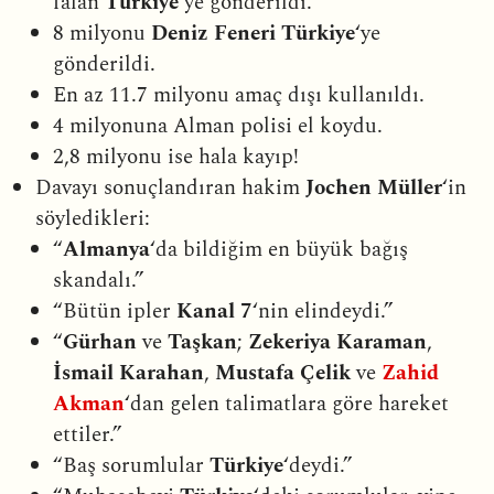
falan
Türkiye
‘ye gönderildi.
8 milyonu
Deniz Feneri Türkiye
‘ye
gönderildi.
En az 11.7 milyonu amaç dışı kullanıldı.
4 milyonuna Alman polisi el koydu.
2,8 milyonu ise hala kayıp!
Davayı sonuçlandıran hakim
Jochen Müller
‘in
söyledikleri:
“
Almanya
‘da bildiğim en büyük bağış
skandalı.”
“Bütün ipler
Kanal 7
‘nin elindeydi.”
“
Gürhan
ve
Taşkan
;
Zekeriya Karaman
,
İsmail Karahan
,
Mustafa Çelik
ve
Zahid
Akman
‘dan gelen talimatlara göre hareket
ettiler.”
“Baş sorumlular
Türkiye
‘deydi.”