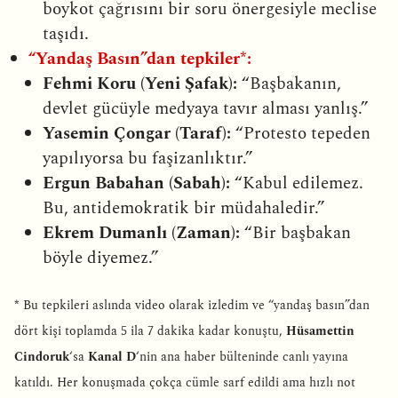
boykot çağrısını bir soru önergesiyle meclise
taşıdı.
“Yandaş Basın”dan tepkiler*:
Fehmi Koru (Yeni Şafak):
“Başbakanın,
devlet gücüyle medyaya tavır alması yanlış.”
Yasemin Çongar (Taraf):
“Protesto tepeden
yapılıyorsa bu faşizanlıktır.”
Ergun Babahan (Sabah):
“Kabul edilemez.
Bu, antidemokratik bir müdahaledir.”
Ekrem Dumanlı (Zaman):
“Bir başbakan
böyle diyemez.”
*
Bu tepkileri aslında video olarak izledim ve “yandaş basın”dan
dört kişi toplamda 5 ila 7 dakika kadar konuştu,
Hüsamettin
Cindoruk
‘sa
Kanal D
‘nin ana haber bülteninde canlı yayına
katıldı. Her konuşmada çokça cümle sarf edildi ama hızlı not