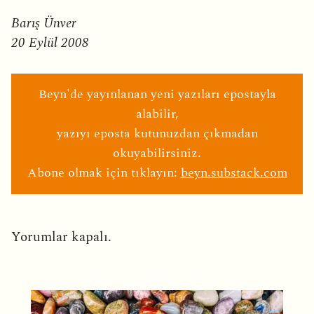
Barış Ünver
20 Eylül 2008
Beyn'de yayınlanan yeni yazıları epostayla
alabilir,
yazıyı eposta kutunuzdan çıkmadan
okuyabilirsiniz.
Abone olmak için tıklayın:
beyn.substack.com
Yorumlar kapalı.