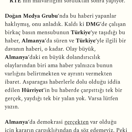
RTE
‘nin malvarlığını sorduktan sonra yapıyor.
Doğan Medya Grubu
‘nda bu haberi yapanlar
haklıymış, onu anladık. Kaldı ki
DMG
‘de çalışan
birkaç basın mensubunun
Türkiye
‘ye taşıdığı bu
haber,
Almanya
‘da süren ve
Türkiye
‘yle ilgili bir
davanın haberi, o kadar. Olay büyük,
Almanya
‘daki en büyük dolandırıcılık
olaylarından biri ama haber yalnızca bunun
varlığını belirtmekten ve ayrıntı vermekten
ibaret. Asparagas haberlerle dolu olduğu iddia
edilen
Hürriyet
‘in bu haberde çarpıttığı tek bir
gerçek, yaydığı tek bir yalan yok. Varsa lütfen
yazın.
Almanya
‘da demokrasi
gerçekten
var olduğu
için kararın çarpıklığından da söz edemeyiz. Peki