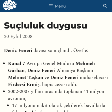
İçeriğe
Menü
atla
Suçluluk duygusu
20 Eylül 2008
Deniz Feneri
davası sonuçlandı. Özetle:
Kanal 7
Avrupa Genel Müdürü
Mehmeh
Gürhan
,
Deniz Feneri
Almanya Başkanı
Mehmet Taşkan
ve
Deniz Feneri
muhasebecisi
Firdevsi Ermiş
, hapis cezası aldı.
2002-2007 yılları arasında toplanan 41 milyon
avronun;
17 milyonu nakit olarak çekilerek bavullarla