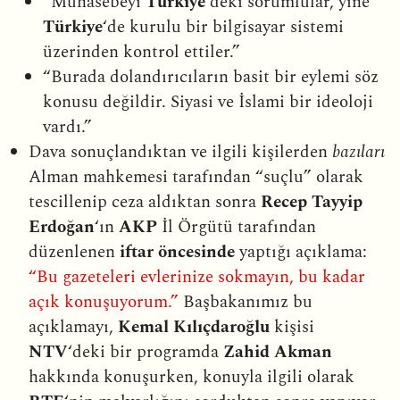
“Muhasebeyi
Türkiye
‘deki sorumlular, yine
Türkiye
‘de kurulu bir bilgisayar sistemi
üzerinden kontrol ettiler.”
“Burada dolandırıcıların basit bir eylemi söz
konusu değildir. Siyasi ve İslami bir ideoloji
vardı.”
Dava sonuçlandıktan ve ilgili kişilerden
bazıları
Alman mahkemesi tarafından “suçlu” olarak
tescillenip ceza aldıktan sonra
Recep Tayyip
Erdoğan
‘ın
AKP
İl Örgütü tarafından
düzenlenen
iftar öncesinde
yaptığı açıklama:
“Bu gazeteleri evlerinize sokmayın, bu kadar
açık konuşuyorum.”
Başbakanımız bu
açıklamayı,
Kemal Kılıçdaroğlu
kişisi
NTV
‘deki bir programda
Zahid Akman
hakkında konuşurken, konuyla ilgili olarak