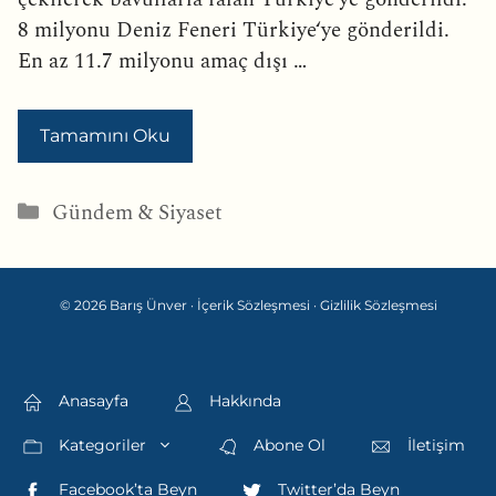
8 milyonu Deniz Feneri Türkiye‘ye gönderildi.
En az 11.7 milyonu amaç dışı …
Tamamını Oku
Kategoriler
Gündem & Siyaset
© 2026 Barış Ünver ·
İçerik Sözleşmesi
·
Gizlilik Sözleşmesi
Anasayfa
Hakkında
Kategoriler
Abone Ol
İletişim
Facebook’ta Beyn
Twitter’da Beyn