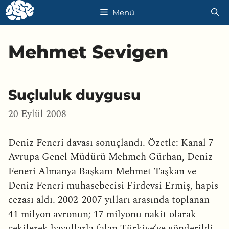
İçeriğe
Menü
atla
Mehmet Sevigen
Suçluluk duygusu
20 Eylül 2008
Deniz Feneri davası sonuçlandı. Özetle: Kanal 7
Avrupa Genel Müdürü Mehmeh Gürhan, Deniz
Feneri Almanya Başkanı Mehmet Taşkan ve
Deniz Feneri muhasebecisi Firdevsi Ermiş, hapis
cezası aldı. 2002-2007 yılları arasında toplanan
41 milyon avronun; 17 milyonu nakit olarak
çekilerek bavullarla falan Türkiye‘ye gönderildi.