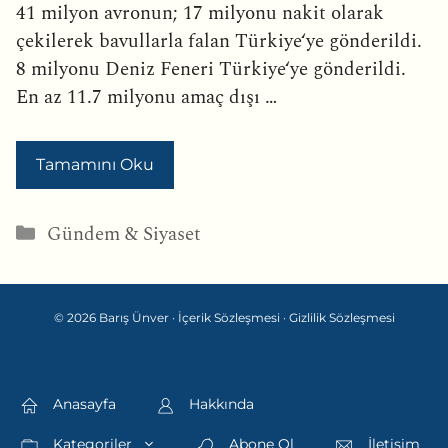
41 milyon avronun; 17 milyonu nakit olarak
çekilerek bavullarla falan Türkiye‘ye gönderildi.
8 milyonu Deniz Feneri Türkiye‘ye gönderildi.
En az 11.7 milyonu amaç dışı …
Tamamını Oku
Kategoriler
Gündem & Siyaset
© 2026 Barış Ünver ·
İçerik Sözleşmesi
·
Gizlilik Sözleşmesi
Anasayfa
Hakkında
Kategoriler
Abone Ol
İletişim