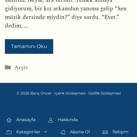
sanırım. Neyse, ara verildi. Yemek almaya
gidiyorum, bir kız arkamdan yanıma gelip “Sen
müzik dersinde miydin?” diye sordu. “Evet.”
dedim, …
Tamamını Oku
Kategoriler
Arşiv
© 2026 Barış Ünver ·
İçerik Sözleşmesi
·
Gizlilik Sözleşmesi
Anasayfa
Hakkında
Kategoriler
Abone Ol
İletişim