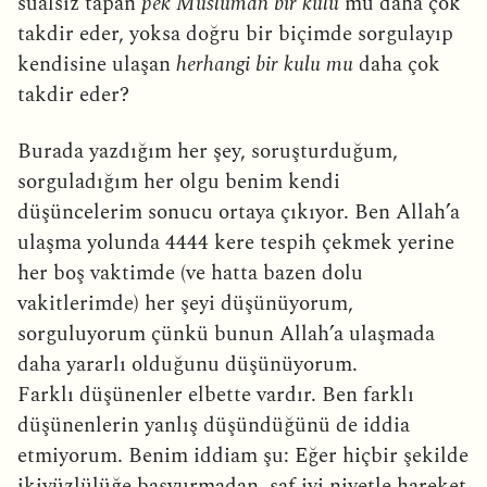
sualsiz tapan
pek Müslüman bir kulu
mu daha çok
takdir eder, yoksa doğru bir biçimde sorgulayıp
kendisine ulaşan
herhangi bir kulu mu
daha çok
takdir eder?
Burada yazdığım her şey, soruşturduğum,
sorguladığım her olgu benim kendi
düşüncelerim sonucu ortaya çıkıyor. Ben Allah’a
ulaşma yolunda 4444 kere tespih çekmek yerine
her boş vaktimde (ve hatta bazen dolu
vakitlerimde) her şeyi düşünüyorum,
sorguluyorum çünkü bunun Allah’a ulaşmada
daha yararlı olduğunu düşünüyorum.
Farklı düşünenler elbette vardır. Ben farklı
düşünenlerin yanlış düşündüğünü de iddia
etmiyorum. Benim iddiam şu: Eğer hiçbir şekilde
ikiyüzlülüğe başvurmadan, saf iyi niyetle hareket