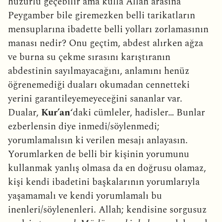
huzurlu geçebilir ama kulla Allah arasına
Peygamber bile giremezken belli tarikatların
mensuplarına ibadette belli yolları zorlamasının
manası nedir? Onu geçtim, abdest alırken ağza
ve burna su çekme sırasını karıştıranın
abdestinin sayılmayacağını, anlamını henüz
öğrenemediği duaları okumadan cennetteki
yerini garantileyemeyeceğini sananlar var.
Dualar,
Kur’an
‘daki cümleler, hadisler… Bunlar
ezberlensin diye inmedi/söylenmedi;
yorumlamalısın ki verilen mesajı anlayasın.
Yorumlarken de belli bir kişinin yorumunu
kullanmak yanlış olmasa da en doğrusu olamaz,
kişi kendi ibadetini başkalarının yorumlarıyla
yaşamamalı ve kendi yorumlamalı bu
inenleri/söylenenleri. Allah; kendisine sorgusuz