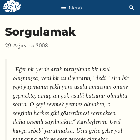
İçeriğe
Menü
atla
Sorgulamak
29 Ağustos 2008
“Eğer bir yerde artık tartışılmaz bir usul
oluşmuşsa, yeni bir usul yaratın,” dedi, “zira bir
şeyi yapmanın şekli yani usulü amacının önüne
geçmekte, amaçtan çok usulü kutsanır olmakta
sonra. O şeyi sevmek yetmez olmakta, o
sevginin herkes gibi gösterilmesi sevmekten
daha önemli sayılmakta.” Kardeşlerim! Usul
kavga sebebi yaratmakta. Usul gelse gelse yol
manasına gelir ve eğer gerçeğe gitmekse