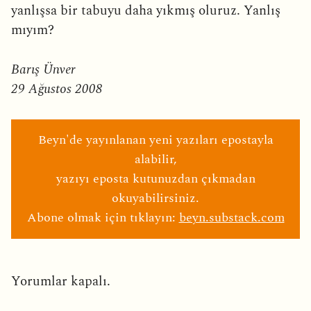
yanlışsa bir tabuyu daha yıkmış oluruz. Yanlış
mıyım?
Barış Ünver
29 Ağustos 2008
Beyn'de yayınlanan yeni yazıları epostayla
alabilir,
yazıyı eposta kutunuzdan çıkmadan
okuyabilirsiniz.
Abone olmak için tıklayın:
beyn.substack.com
Yorumlar kapalı.