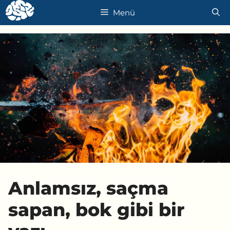
İçeriğe
Menü
atla
Anlamsız, saçma
sapan, bok gibi bir