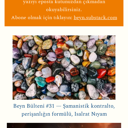
yazıyı eposta kutunuzdan çıkmadan
okuyabilirsiniz.
Abone olmak için tıklayın:
beyn.substack.com
Beyn Bülteni #31 — Şamanistik kontralto,
perişanlığın formülü, Isalrat Nıyam