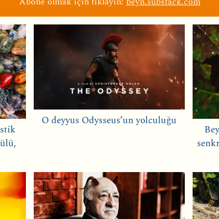
Abone olmak için tıklayın:
beyn.substack.com
O deyyus Odysseus’un yolculuğu
stik
Bey
ülü,
senkr