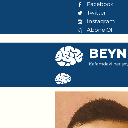
İçeriğe
Facebook
atla
Twitter
Instagram
Abone Ol
BEYN
Kafamdaki her şeyi