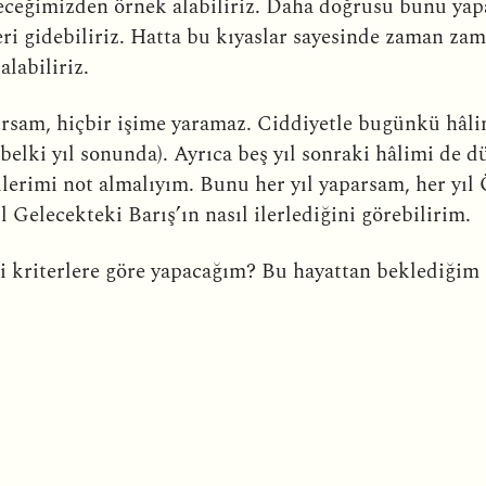
ceğimizden örnek alabiliriz. Daha doğrusu bunu yapa
eri gidebiliriz. Hatta bu kıyaslar sayesinde zaman za
alabiliriz.
rsam, hiçbir işime yaramaz. Ciddiyetle bugünkü hâli
, belki yıl sonunda). Ayrıca beş yıl sonraki hâlimi de
erimi not almalıyım. Bunu her yıl yaparsam, her yıl
ıl Gelecekteki Barış’ın nasıl ilerlediğini görebilirim.
gi kriterlere göre yapacağım? Bu hayattan beklediğim ö