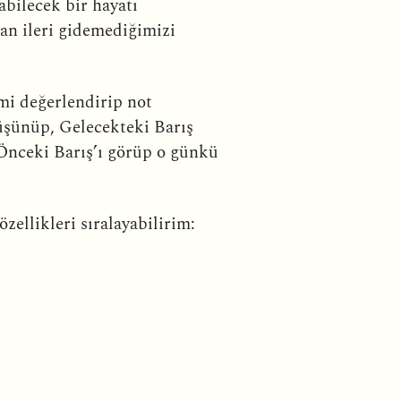
bilecek bir hayatı
man ileri gidemediğimizi
mi değerlendirip not
 düşünüp, Gelecekteki Barış
 Önceki Barış’ı görüp o günkü
zellikleri sıralayabilirim: