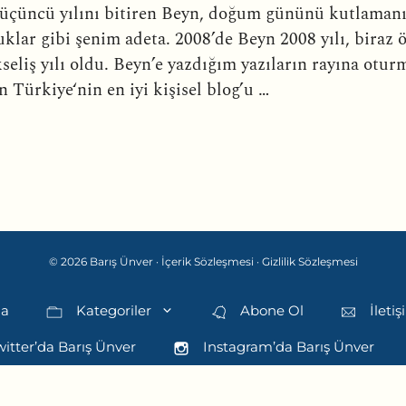
çüncü yılını bitiren Beyn, doğum gününü kutlamanızı 
ocuklar gibi şenim adeta. 2008’de Beyn 2008 yılı, bira
liş yılı oldu. Beyn’e yazdığım yazıların rayına oturma
Türkiye‘nin en iyi kişisel blog’u …
© 2026 Barış Ünver ·
İçerik Sözleşmesi
·
Gizlilik Sözleşmesi
da
Kategoriler
Abone Ol
İleti
itter’da Barış Ünver
Instagram’da Barış Ünver