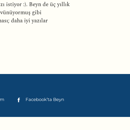
istiyor :). Beyn de üç yıllık
z övünüyormuş gibi
sı; daha iyi yazılar
şim
Facebook’ta Beyn