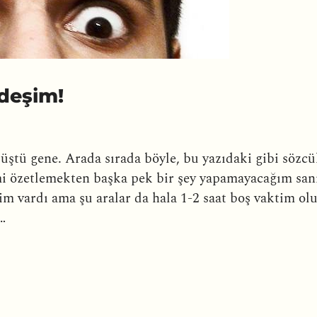
deşim!
üştü gene. Arada sırada böyle, bu yazıdaki gibi sözc
mi özetlemekten başka pek bir şey yapamayacağım san
im vardı ama şu aralar da hala 1-2 saat boş vaktim ol
…