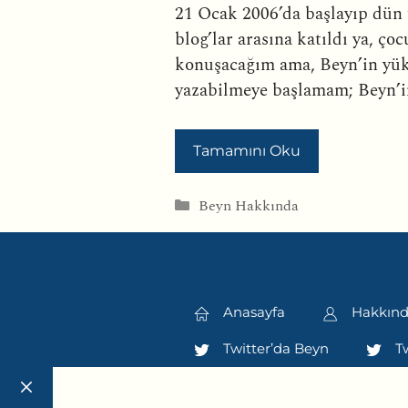
21 Ocak 2006’da başlayıp dün ü
blog’lar arasına katıldı ya, ç
konuşacağım ama, Beyn’in yükse
yazabilmeye başlamam; Beyn’in 
Tamamını Oku
Kategoriler
Beyn Hakkında
Anasayfa
Hakkın
Twitter’da Beyn
Tw