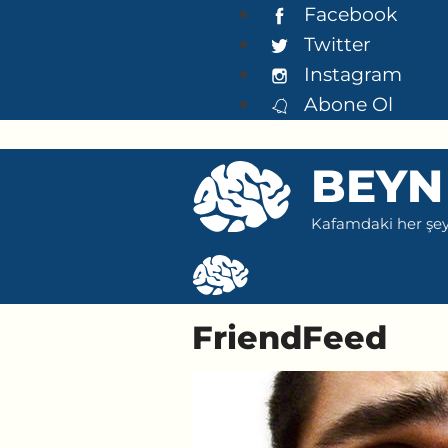
İçeriğe
Facebook
atla
Twitter
Instagram
Abone Ol
BEYN
Kafamdaki her şeyi
FriendFeed