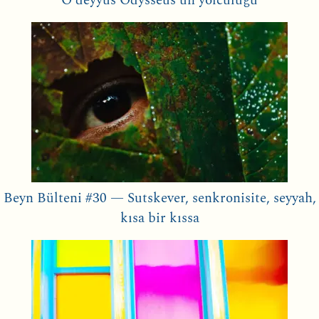
O deyyus Odysseus’un yolculuğu
Beyn Bülteni #30 — Sutskever, senkronisite, seyyah,
kısa bir kıssa