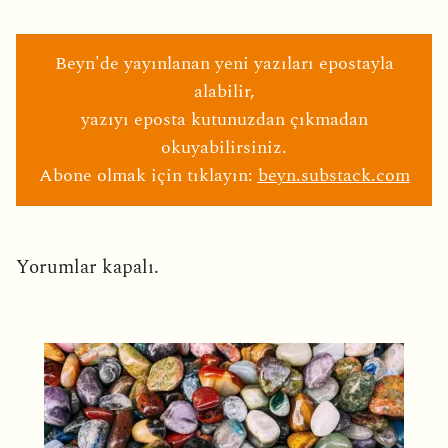
Beyn'de yayınlanan yeni yazıları epostayla
alabilir,
yazıyı eposta kutunuzdan çıkmadan
okuyabilirsiniz.
Abone olmak için tıklayın:
beyn.substack.com
Yorumlar kapalı.