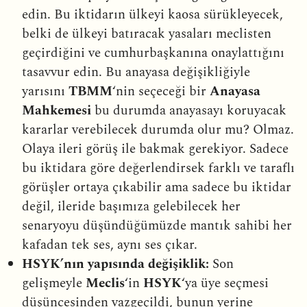
edin. Bu iktidarın ülkeyi kaosa sürükleyecek,
belki de ülkeyi batıracak yasaları meclisten
geçirdiğini ve cumhurbaşkanına onaylattığını
tasavvur edin. Bu anayasa değişikliğiyle
yarısını
TBMM
‘nin seçeceği bir
Anayasa
Mahkemesi
bu durumda anayasayı koruyacak
kararlar verebilecek durumda olur mu? Olmaz.
Olaya ileri görüş ile bakmak gerekiyor. Sadece
bu iktidara göre değerlendirsek farklı ve taraflı
görüşler ortaya çıkabilir ama sadece bu iktidar
değil, ileride başımıza gelebilecek her
senaryoyu düşündüğümüzde mantık sahibi her
kafadan tek ses, aynı ses çıkar.
HSYK’nın yapısında değişiklik:
Son
gelişmeyle
Meclis
‘in
HSYK
‘ya üye seçmesi
düşüncesinden vazgeçildi, bunun yerine