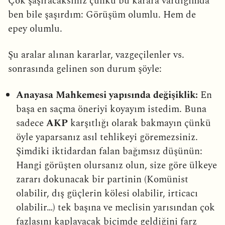
Çok şaşıracaksınız çünkü bu karara vardığımda
ben bile şaşırdım: Görüşüm olumlu. Hem de
epey olumlu.
Şu aralar alınan kararlar, vazgeçilenler vs.
sonrasında gelinen son durum şöyle:
Anayasa Mahkemesi yapısında değişiklik:
En
başa en saçma öneriyi koyayım istedim. Buna
sadece
AKP
karşıtlığı olarak bakmayın çünkü
öyle yaparsanız asıl tehlikeyi göremezsiniz.
Şimdiki iktidardan falan bağımsız düşünün:
Hangi görüşten olursanız olun, size göre ülkeye
zararı dokunacak bir partinin (Komünist
olabilir, dış güçlerin kölesi olabilir, irticacı
olabilir…) tek başına ve meclisin yarısından çok
fazlasını kaplayacak biçimde geldiğini farz