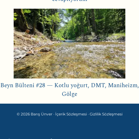
Beyn Bülteni #28 — Kotlu yoğurt, DMT, Maniheizm,
Gölge
© 2026 Barış Ünver ·
İçerik Sözleşmesi
·
Gizlilik Sözleşmesi