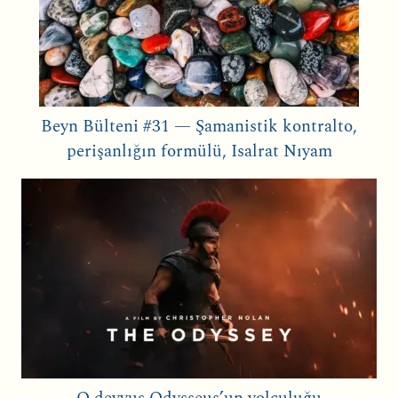
Beyn Bülteni #31 — Şamanistik kontralto,
perişanlığın formülü, Isalrat Nıyam