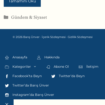
Tamamını Oku
Kategoriler
Gündem & Siyaset
© 2026 Barış Ünver ·
İçerik Sözleşmesi
·
Gizlilik Sözleşmesi
Anasayfa
Hakkında
Kategoriler
Abone Ol
İletişim
Facebook’ta Beyn
Twitter’da Beyn
Twitter’da Barış Ünver
Instagram’da Barış Ünver