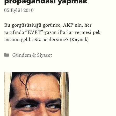
propagandası yapmak
05 Eylül 2010
Bu görgüsüzlüğü görünce, AKP‘nin, her
tarafında “EVET” yazan iftarlar vermesi pek
masum geldi. Siz ne dersiniz? (Kaynak)
Kategoriler
Gündem & Siyaset