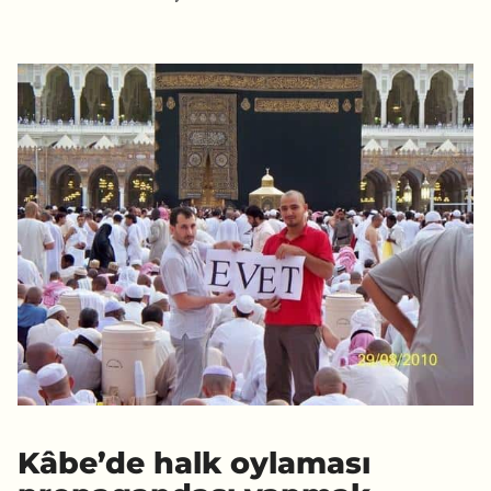
Kâbe’de halk oylaması