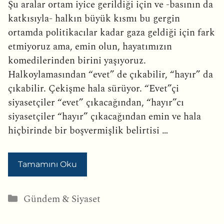
Şu aralar ortam iyice gerildiği için ve -basının da
katkısıyla- halkın büyük kısmı bu gergin
ortamda politikacılar kadar gaza geldiği için fark
etmiyoruz ama, emin olun, hayatımızın
komedilerinden birini yaşıyoruz.
Halkoylamasından “evet” de çıkabilir, “hayır” da
çıkabilir. Çekişme hala sürüyor. “Evet”çi
siyasetçiler “evet” çıkacağından, “hayır”cı
siyasetçiler “hayır” çıkacağından emin ve hala
hiçbirinde bir boşvermişlik belirtisi …
Tamamını Oku
Kategoriler
Gündem & Siyaset