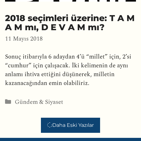
2018 seçimleri üzerine: T A M
A M mı, D E V A M mı?
11 Mayıs 2018
Sonuç itibarıyla 6 adaydan 4’ü “millet” için, 2’si
“cumhur” için çalışacak. İki kelimenin de aynı
anlamı ihtiva ettiğini düşünerek, milletin
kazanacağından emin olabiliriz.
Kategoriler
Gündem & Siyaset
Daha Eski Yazılar