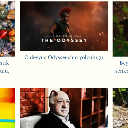
O deyyus Odysseus’un yolculuğu
stik
Bey
ülü,
senkr