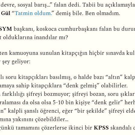
 devre, sosyal barış…” falan dedi. Tabii bu açıklamayl
 Gül
“
Tatmin oldum.
” demiş bile. Ben olmadım.
SYM
başkanı, koskoca cumhurbaşkanı falan bu dur
t olduklarına inandılar mı?
ten kamuoyuna sunulan kitapçığın hiçbir sınavda kul
 şey geliyor:
 soru kitapçıkları basılmış, o halde bazı “altın” kalp
lamaya sahip kitapçıklara “denk gelmiş” olabilirler.
farklılığı şifreyi bozmuyor; şifreyi bozan, soru şıkla
ralaması da olsa olsa 5-10 bin kişiye “denk gelir” her
n” kalpli şanslı öğrenci, eğer “bir şekilde” şifreyi el
ına yakınını çözebildiler…
ünkü tamamını çözerlerse ikinci bir
KPSS
skandalı d