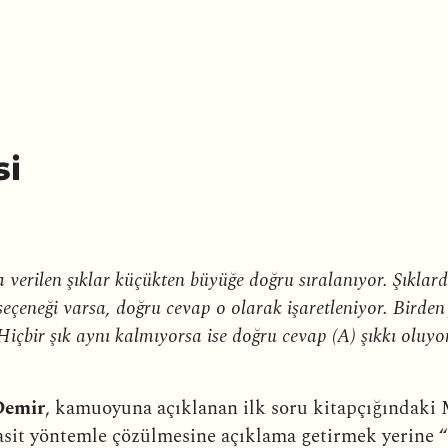
si
a verilen şıklar küçükten büyüğe doğru sıralanıyor. Şıklar
eçeneği varsa, doğru cevap o olarak işaretleniyor. Birden 
Hiçbir şık aynı kalmıyorsa ise doğru cevap (A) şıkkı oluyor
 Demir
, kamuoyuna açıklanan ilk soru kitapçığındaki
 yöntemle çözülmesine açıklama getirmek yerine “Sı