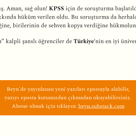
ış. Aman, sağ olun!
KPSS
için de soruşturma başlatıld
kında hüküm verilen oldu. Bu soruşturma da herhald
iğine, birilerinin de sehven kopya verdiğine hükmolu
ın” kalpli şanslı öğrenciler de
Türkiye
‘nin en iyi ünive
Beyn'de yayınlanan yeni yazıları epostayla alabilir,
yazıyı eposta kutunuzdan çıkmadan okuyabilirsiniz.
Abone olmak için tıklayın:
beyn.substack.com