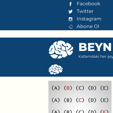
İçeriğe
Facebook
atla
Twitter
Instagram
Abone Ol
BEYN
Kafamdaki her şeyi